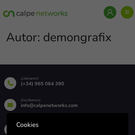
Autor:
demongrafix
¡Llámanos!
(+34) 965 064 390
¡Escríbenos!
info@calpenetworks.com
Cookies
Horario Comercial
9:00h - 14:00h y 16:00h - 18:00h