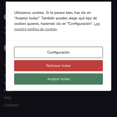
Utilizamos cookies. Si te parece bien, haz clic en
"Aceptar todas". También puedes elegir qué tipo de
cookies quieres, haciendo clic en "Configuración".
Lee
Servicios de Internet, Fibra Óptica, Telefonía y Televisión de calidad y al mejor
nuestra política de cookies
precio.
Configuración
Información
Rechazar todas
Fibra
Aceptar todas
WiMax
Móvil
FAQ
Contacto