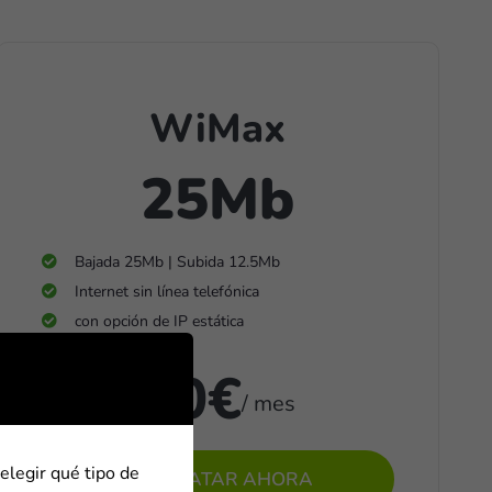
WiMax
25Mb
Bajada 25Mb | Subida 12.5Mb
Internet sin línea telefónica
con opción de IP estática
30€
/ mes
elegir qué tipo de
CONTRATAR AHORA