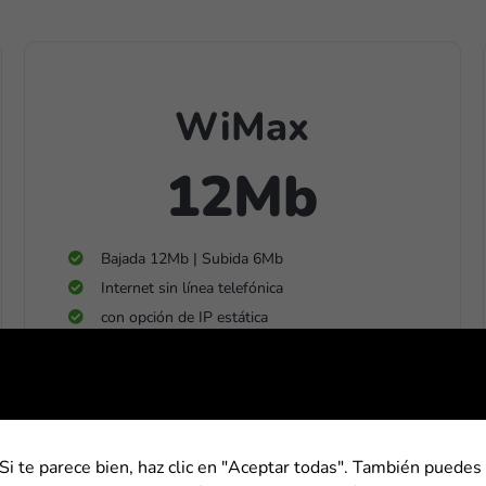
WiMax
12Mb
Bajada 12Mb | Subida 6Mb
Internet sin línea telefónica
con opción de IP estática
25€
/ mes
Si te parece bien, haz clic en "Aceptar todas". También puedes 
CONTRATAR AHORA