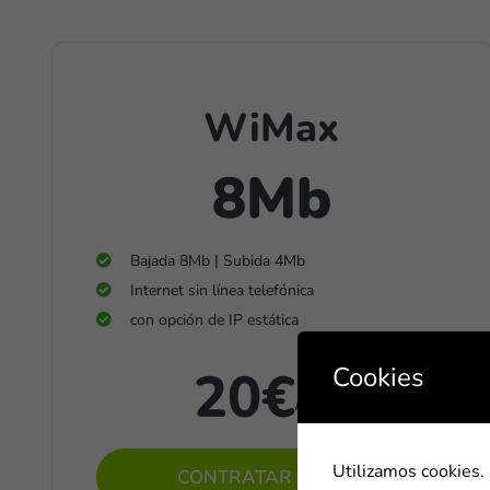
WiMax
8Mb
Bajada 8Mb | Subida 4Mb
Internet sin línea telefónica
con opción de IP estática
20€
Cookies
/ mes
Utilizamos cookies. 
CONTRATAR AHORA