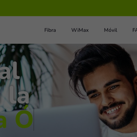
Fibra
WiMax
Móvil
F
al
 la
a
Ó
p
t
i
c
a