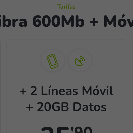
Tarifas
ibra 600Mb + Móv
+ 2 Líneas Móvil
+ 20GB Datos
'90