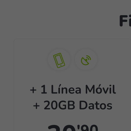
F
+ 1 Línea Móvil
+ 20GB Datos
'90