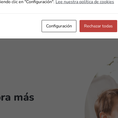
iendo clic en "Configuración".
Lee nuestra política de cookies
Configuración
Rechazar todas
bra más