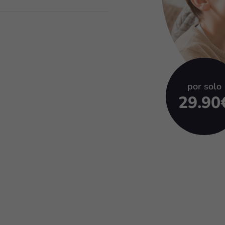
por solo
29.90