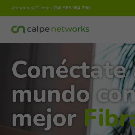
Atención al Cliente
+(34) 965 064 390
Conéctate 
mundo con
mejor
F
i
b
r