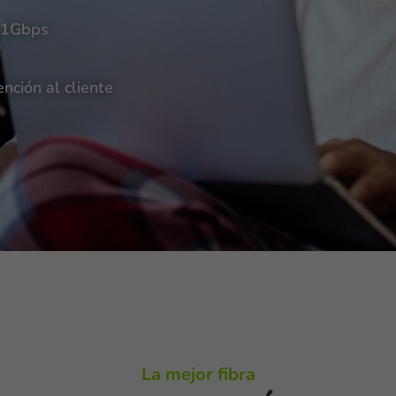
a 1Gbps
nción al cliente
La mejor fibra