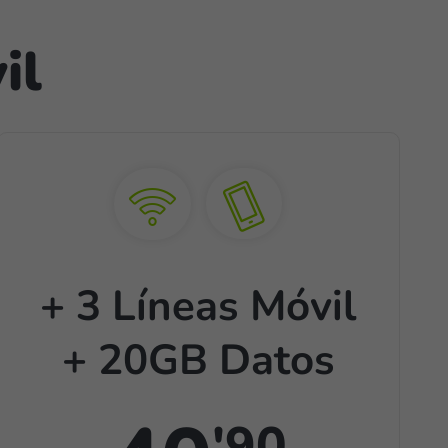
il
+ 3 Líneas Móvil
+ 20GB Datos
'90